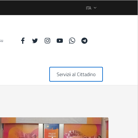
ITA
SELEZIONE LINGUA: LINGUA
su
Servizii al Cittadino